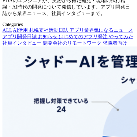
EDAのエンジニアが、実務から得た知見・現場の試行錯
誤・AI時代の開発について発信しています。アプリ開発日
誌から業界ニュース、社員インタビューまで。
Categories
ALL
AI活用
札幌支社活動日誌
アプリ業界気になるニュース
アプリ開発日誌
お知らせ
はじめてのアプリ発注
やってみた
社員インタビュー
開発会社のリモートワーク
求職者向け