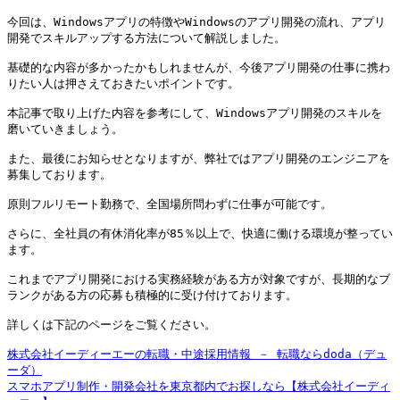
今回は、Windowsアプリの特徴やWindowsのアプリ開発の流れ、アプリ
開発でスキルアップする方法について解説しました。

基礎的な内容が多かったかもしれませんが、今後アプリ開発の仕事に携わ
りたい人は押さえておきたいポイントです。

本記事で取り上げた内容を参考にして、Windowsアプリ開発のスキルを
磨いていきましょう。

また、最後にお知らせとなりますが、弊社ではアプリ開発のエンジニアを
募集しております。

原則フルリモート勤務で、全国場所問わずに仕事が可能です。

さらに、全社員の有休消化率が85％以上で、快適に働ける環境が整ってい
ます。

これまでアプリ開発における実務経験がある方が対象ですが、長期的なブ
ランクがある方の応募も積極的に受け付けております。

詳しくは下記のページをご覧ください。

株式会社イーディーエーの転職・中途採用情報 － 転職ならdoda（デュ
ーダ）
スマホアプリ制作・開発会社を東京都内でお探しなら【株式会社イーディ