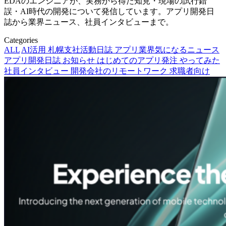
EDAのエンジニアが、実務から得た知見・現場の試行錯
誤・AI時代の開発について発信しています。アプリ開発日
誌から業界ニュース、社員インタビューまで。
Categories
ALL
AI活用
札幌支社活動日誌
アプリ業界気になるニュース
アプリ開発日誌
お知らせ
はじめてのアプリ発注
やってみた
社員インタビュー
開発会社のリモートワーク
求職者向け