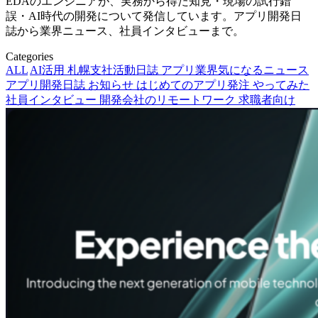
EDAのエンジニアが、実務から得た知見・現場の試行錯
誤・AI時代の開発について発信しています。アプリ開発日
誌から業界ニュース、社員インタビューまで。
Categories
ALL
AI活用
札幌支社活動日誌
アプリ業界気になるニュース
アプリ開発日誌
お知らせ
はじめてのアプリ発注
やってみた
社員インタビュー
開発会社のリモートワーク
求職者向け