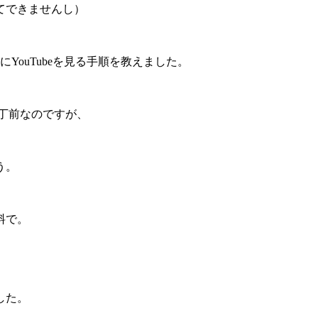
てできませんし）
YouTubeを見る手順を教えました。
。
丁前なのですが、
う。
料で。
した。