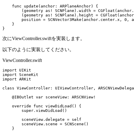
    func update(anchor: ARPlaneAnchor) {

        (geometry as! SCNPlane).width = CGFloat(anchor.
        (geometry as! SCNPlane).height = CGFloat(anchor
        position = SCNVector3Make(anchor.center.x, 0, a
    }

次にViewController.swiftを実装します。
以下のように実装してください。
ViewController.swift
import UIKit

import SceneKit

import ARKit

class ViewController: UIViewController, ARSCNViewDelega
    @IBOutlet var sceneView: ARSCNView!

    override func viewDidLoad() {

        super.viewDidLoad()

        sceneView.delegate = self

        sceneView.scene = SCNScene()

    }
