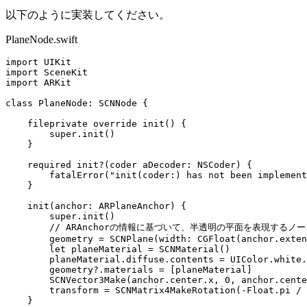
以下のように実装してください。
PlaneNode.swift
import UIKit

import SceneKit

import ARKit

class PlaneNode: SCNNode {

    fileprivate override init() {

        super.init()

    }

    required init?(coder aDecoder: NSCoder) {

        fatalError("init(coder:) has not been implement
    }

    init(anchor: ARPlaneAnchor) {

        super.init()

        // ARAnchorの情報に基づいて、半透明の平面を表現するノ
        geometry = SCNPlane(width: CGFloat(anchor.exten
        let planeMaterial = SCNMaterial()

        planeMaterial.diffuse.contents = UIColor.white.
        geometry?.materials = [planeMaterial]

        SCNVector3Make(anchor.center.x, 0, anchor.cente
        transform = SCNMatrix4MakeRotation(-Float.pi / 
    }
