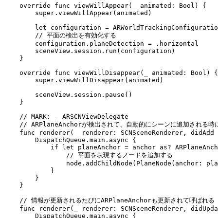
    override func viewWillAppear(_ animated: Bool) {

        super.viewWillAppear(animated)

        let configuration = ARWorldTrackingConfiguratio
        // 平面の検出を有効化する

        configuration.planeDetection = .horizontal

        sceneView.session.run(configuration)

    }

    override func viewWillDisappear(_ animated: Bool) {

        super.viewWillDisappear(animated)

        sceneView.session.pause()

    }

    // MARK: - ARSCNViewDelegate

    // ARPlaneAnchorが検出されて、自動的にシーンに追加される時
    func renderer(_ renderer: SCNSceneRenderer, didAdd 
        DispatchQueue.main.async {

            if let planeAnchor = anchor as? ARPlaneAnch
                // 平面を表現するノードを追加する

                node.addChildNode(PlaneNode(anchor: pla
            }

        }

    }

    // 情報が更新されるたびにARPlaneAnchorも更新されて呼ばれる

    func renderer(_ renderer: SCNSceneRenderer, didUpda
        DispatchQueue.main.async {
