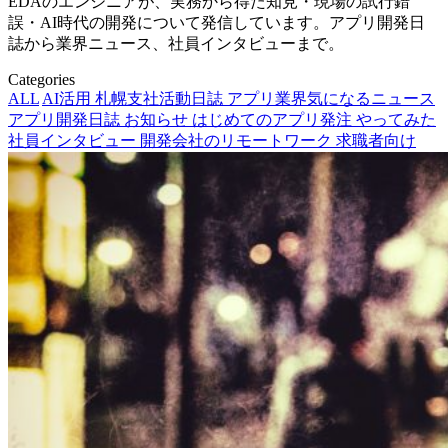
EDAのエンジニアが、実務から得た知見・現場の試行錯
誤・AI時代の開発について発信しています。アプリ開発日
誌から業界ニュース、社員インタビューまで。
Categories
ALL
AI活用
札幌支社活動日誌
アプリ業界気になるニュース
アプリ開発日誌
お知らせ
はじめてのアプリ発注
やってみた
社員インタビュー
開発会社のリモートワーク
求職者向け