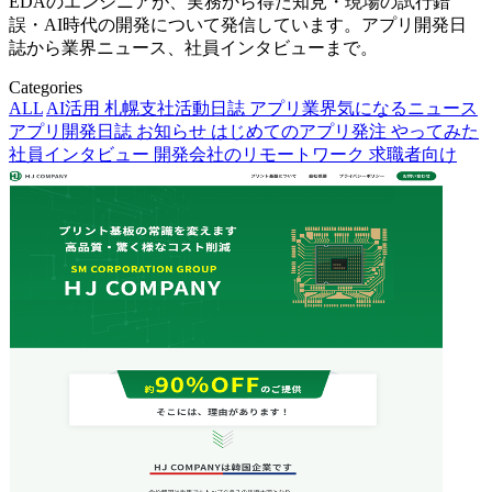
EDAのエンジニアが、実務から得た知見・現場の試行錯
誤・AI時代の開発について発信しています。アプリ開発日
誌から業界ニュース、社員インタビューまで。
Categories
ALL
AI活用
札幌支社活動日誌
アプリ業界気になるニュース
アプリ開発日誌
お知らせ
はじめてのアプリ発注
やってみた
社員インタビュー
開発会社のリモートワーク
求職者向け