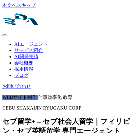
本文へスキップ
AIエージェント
サービス紹介
AI開発実績
会社概要
採用情報
ブログ
お問い合わせ
WEBサイト制作
仕事効率化
教育
CEBU SHAKAIJIN RYUGAKU CORP
セブ留学+ – セブ社会人留学｜フィリピ
ン・セブ英語留学 専門エージェント