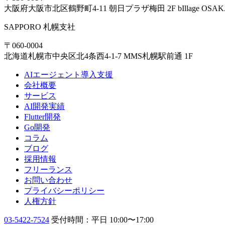
大阪府大阪市北区鶴野町4-11 朝日プラザ梅田 2F bIllage OSAK
SAPPORO
札幌支社
〒060-0004
北海道札幌市中央区北4条西4-1-7 MMS札幌駅前通 1F
AIエージェント導入支援
会社概要
サービス
AI開発実績
Flutter開発
Go開発
コラム
ブログ
採用情報
フリーランス
お問い合わせ
プライバシーポリシー
人権方針
03-5422-7524
受付時間：平日 10:00〜17:00