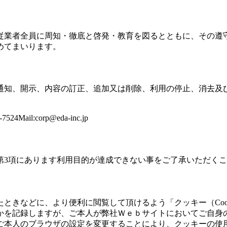
従業者全員に周知・徹底と啓発・教育を図るとともに、その遵
めてまいります。
通知、開示、内容の訂正、追加又は削除、利用の停止、消去及
4Mail:
corp@eda-inc.jp
第3項にあります利用目的が達成できない事をご了承いただく
ときなどに、より便利に閲覧して頂けるよう「クッキー（Coo
かを記録しますが、ご本人が弊社Ｗｅｂサイトにおいてご自身
ご本人のブラウザの設定を変更することにより、クッキーの使