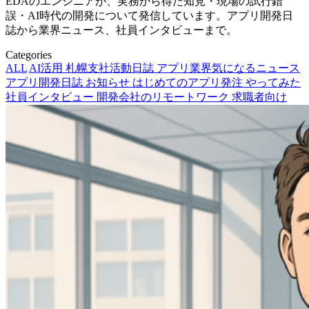
EDAのエンジニアが、実務から得た知見・現場の試行錯
誤・AI時代の開発について発信しています。アプリ開発日
誌から業界ニュース、社員インタビューまで。
Categories
ALL
AI活用
札幌支社活動日誌
アプリ業界気になるニュース
アプリ開発日誌
お知らせ
はじめてのアプリ発注
やってみた
社員インタビュー
開発会社のリモートワーク
求職者向け