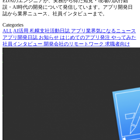
EDAのエンジニアが、実務から得た知見・現場の試行錯
誤・AI時代の開発について発信しています。アプリ開発日
誌から業界ニュース、社員インタビューまで。
Categories
ALL
AI活用
札幌支社活動日誌
アプリ業界気になるニュース
アプリ開発日誌
お知らせ
はじめてのアプリ発注
やってみた
社員インタビュー
開発会社のリモートワーク
求職者向け