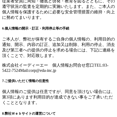
従業者全員に周知・徹底と啓発・教育を図るとともに、その
遵守状況の監査を定期的に実施いたします。また、ご本人の
個人情報を保護するために必要な安全管理措置の維持・向上
に努めてまいります。
6.個人情報の開示・訂正・利用停止等の手続
ご本人が、弊社が保有するご自身の個人情報の、利用目的の
通知、開示、内容の訂正、追加又は削除、利用の停止、消去
及び第三者への提供の停止を求める場合には、下記に連絡を
頂くことで、対応致します。
株式会社イーディーエー 個人情報お問合せ窓口TEL:03-
5422-7524Mail:
corp@eda-inc.jp
7.ご提供いただく情報の任意性
個人情報のご提供は任意ですが、同意を頂けない場合には、
第3項にあります利用目的が達成できない事をご了承いただ
くこととなります。
8.弊社Ｗｅｂサイトの運営について