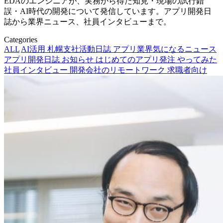
EDAのエンジニアが、実務から得た知見・現場の試行錯
誤・AI時代の開発について発信しています。アプリ開発日
誌から業界ニュース、社員インタビューまで。
Categories
ALL
AI活用
札幌支社活動日誌
アプリ業界気になるニュース
アプリ開発日誌
お知らせ
はじめてのアプリ発注
やってみた
社員インタビュー
開発会社のリモートワーク
求職者向け