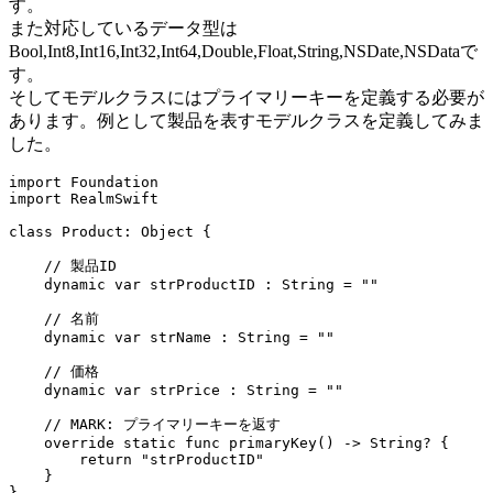
す。
また対応しているデータ型は
Bool,Int8,Int16,Int32,Int64,Double,Float,String,NSDate,NSDataで
す。
そしてモデルクラスにはプライマリーキーを定義する必要が
あります。例として製品を表すモデルクラスを定義してみま
した。
import Foundation

import RealmSwift

class Product: Object {

    // 製品ID

    dynamic var strProductID : String = ""

    // 名前

    dynamic var strName : String = ""

    // 価格

    dynamic var strPrice : String = ""

    // MARK: プライマリーキーを返す

    override static func primaryKey() -> String? {

        return "strProductID"

    }

}