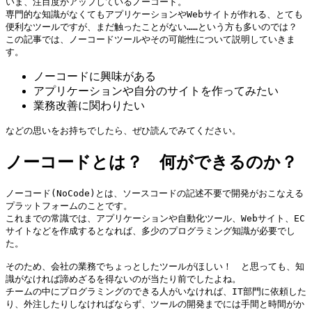
いま、注目度がアップしているノーコード。

専門的な知識がなくてもアプリケーションやWebサイトが作れる、とても
便利なツールですが、まだ触ったことがない……という方も多いのでは？

この記事では、ノーコードツールやその可能性について説明していきま
す。
ノーコードに興味がある
アプリケーションや自分のサイトを作ってみたい
業務改善に関わりたい
などの思いをお持ちでしたら、ぜひ読んでみてください。
ノーコードとは？ 何ができるのか？
ノーコード(NoCode)とは、ソースコードの記述不要で開発がおこなえる
プラットフォームのことです。

これまでの常識では、アプリケーションや自動化ツール、Webサイト、EC
サイトなどを作成するとなれば、多少のプログラミング知識が必要でし
た。

そのため、会社の業務でちょっとしたツールがほしい！　と思っても、知
識がなければ諦めざるを得ないのが当たり前でしたよね。

チームの中にプログラミングのできる人がいなければ、IT部門に依頼した
り、外注したりしなければならず、ツールの開発までには手間と時間がか