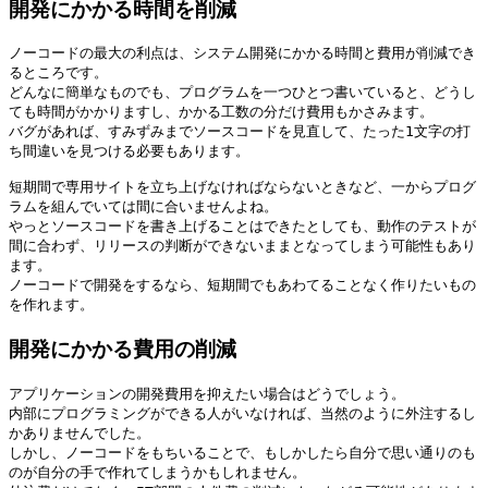
開発にかかる時間を削減
ノーコードの最大の利点は、システム開発にかかる時間と費用が削減でき
るところです。

どんなに簡単なものでも、プログラムを一つひとつ書いていると、どうし
ても時間がかかりますし、かかる工数の分だけ費用もかさみます。

バグがあれば、すみずみまでソースコードを見直して、たった1文字の打
ち間違いを見つける必要もあります。

短期間で専用サイトを立ち上げなければならないときなど、一からプログ
ラムを組んでいては間に合いませんよね。

やっとソースコードを書き上げることはできたとしても、動作のテストが
間に合わず、リリースの判断ができないままとなってしまう可能性もあり
ます。

ノーコードで開発をするなら、短期間でもあわてることなく作りたいもの
を作れます。
開発にかかる費用の削減
アプリケーションの開発費用を抑えたい場合はどうでしょう。

内部にプログラミングができる人がいなければ、当然のように外注するし
かありませんでした。

しかし、ノーコードをもちいることで、もしかしたら自分で思い通りのも
のが自分の手で作れてしまうかもしれません。
