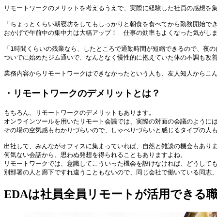
リモートワークのメリットを考えるうえで、実際に経験した社員の感想を集
「ちょっとくらい朝寝坊をしてもしっかりと朝食を食べてから勤務開始でき
おかげで午前中の集中力は大幅アップ！　仕事の効率もよくなった気がしま
「1時間くらいの残業なら、したところで通勤時間が短縮できるので、夜の
ついでに始めたジム通いで、なんとなく慢性的に抱えていた体の不調も改善し
業務内容からリモートワークはできなかったという人も、友人知人からこ
・リモートワークのデメリットとは？
もちろん、リモートワークのデメリットもあります。

オンラインツールを用いたリモート会議では、実際の対面の会議のようには
その場の空気感もわかりづらいので、しゃべりづらいと感じるタイプの人も
出社して、みんながオフィスに集まっていれば、自然と雑談の機会もありま
何気ない会話から、思わぬ発想を得られることもありますよね。

リモートワークでは、意識してこういった機会を設けなければ、どうしても
別部署の人と廊下ですれ違うこともないので、同じ会社で働いている同志
EDAは社員全員リモートが活用できる