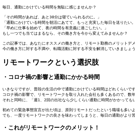
毎日、通勤にかけている時間を無駄に感じませんか？

「その時間があれば、あと30分は寝ていられるのに。」

「通勤にかけている時間を朝活にあてて、もっと充実した毎日を送りたい。
「早めに仕事を始めて、夜の時間を有意義に過ごしたい。」

もし一つでも当てはまるなら、その働き方を今から変えてみませんか？

この記事では、あなたにオススメの働き方と、リモート勤務のメリットデメ
今の働き方に対する不満や、転職活動に対する不安を解消していきましょ
リモートワークという選択肢
・コロナ禍の影響と通勤にかかる時間
いきなりですが、普段の生活の中で通勤にかけている時間はどれくらいです
コロナ禍の影響で、リモートワークを取り入れた会社も多くあるので、数年
それと同時に、「週1、2回の出社なら少しくらい通勤に時間がかかっても
初めての緊急事態宣言が出た頃は、原則リモートだったという職場も多いよ
でも、一度リモートワークの良さを味わってしまうと、毎日の通勤がより
・これがリモートワークのメリット！