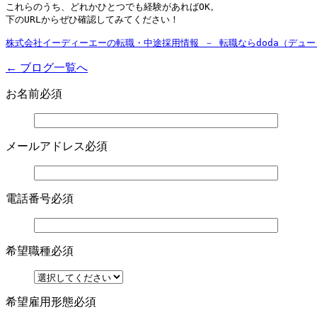
これらのうち、どれかひとつでも経験があればOK。

下のURLからぜひ確認してみてください！

株式会社イーディーエーの転職・中途採用情報 － 転職ならdoda（デュー
← ブログ一覧へ
お名前
必須
メールアドレス
必須
電話番号
必須
希望職種
必須
希望雇用形態
必須