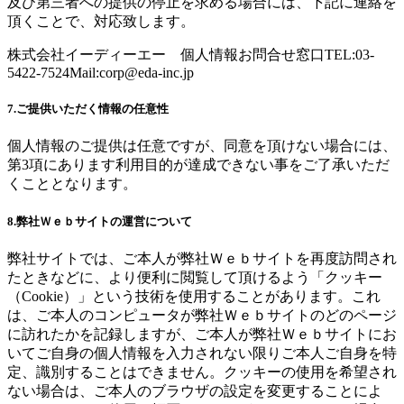
及び第三者への提供の停止を求める場合には、下記に連絡を
頂くことで、対応致します。
株式会社イーディーエー 個人情報お問合せ窓口TEL:03-
5422-7524Mail:
corp@eda-inc.jp
7.ご提供いただく情報の任意性
個人情報のご提供は任意ですが、同意を頂けない場合には、
第3項にあります利用目的が達成できない事をご了承いただ
くこととなります。
8.弊社Ｗｅｂサイトの運営について
弊社サイトでは、ご本人が弊社Ｗｅｂサイトを再度訪問され
たときなどに、より便利に閲覧して頂けるよう「クッキー
（Cookie）」という技術を使用することがあります。これ
は、ご本人のコンピュータが弊社Ｗｅｂサイトのどのページ
に訪れたかを記録しますが、ご本人が弊社Ｗｅｂサイトにお
いてご自身の個人情報を入力されない限りご本人ご自身を特
定、識別することはできません。クッキーの使用を希望され
ない場合は、ご本人のブラウザの設定を変更することによ