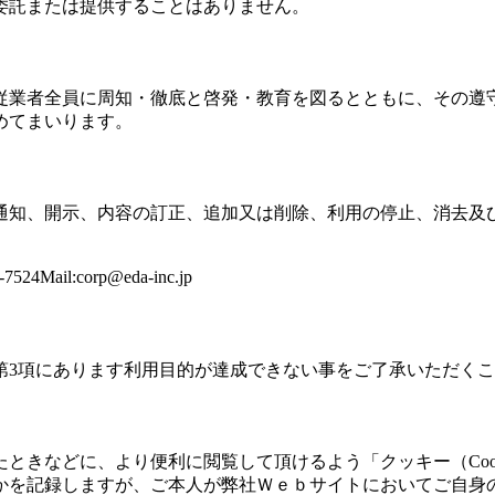
委託または提供することはありません。
従業者全員に周知・徹底と啓発・教育を図るとともに、その遵
めてまいります。
通知、開示、内容の訂正、追加又は削除、利用の停止、消去及
4Mail:
corp@eda-inc.jp
第3項にあります利用目的が達成できない事をご了承いただく
ときなどに、より便利に閲覧して頂けるよう「クッキー（Coo
かを記録しますが、ご本人が弊社Ｗｅｂサイトにおいてご自身