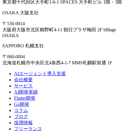
東京都千代田区大手町1-6-1 SPACES 大手町ビル 1階・3階
OSAKA
大阪支社
〒530-0014
大阪府大阪市北区鶴野町4-11 朝日プラザ梅田 2F bIllage
OSAKA
SAPPORO
札幌支社
〒060-0004
北海道札幌市中央区北4条西4-1-7 MMS札幌駅前通 1F
AIエージェント導入支援
会社概要
サービス
AI開発実績
Flutter開発
Go開発
コラム
ブログ
採用情報
フリーランス