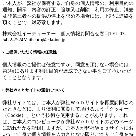
ご本人が、弊社が保有するご自身の個人情報の、利用目的の
通知、開示、内容の訂正、追加又は削除、利用の停止、消去
及び第三者への提供の停止を求める場合には、下記に連絡を
頂くことで、対応致します。
株式会社イーディーエー 個人情報お問合せ窓口TEL:03-
5422-7524Mail:
corp@eda-inc.jp
7.ご提供いただく情報の任意性
個人情報のご提供は任意ですが、同意を頂けない場合には、
第3項にあります利用目的が達成できない事をご了承いただ
くこととなります。
8.弊社Ｗｅｂサイトの運営について
弊社サイトでは、ご本人が弊社Ｗｅｂサイトを再度訪問され
たときなどに、より便利に閲覧して頂けるよう「クッキー
（Cookie）」という技術を使用することがあります。これ
は、ご本人のコンピュータが弊社Ｗｅｂサイトのどのページ
に訪れたかを記録しますが、ご本人が弊社Ｗｅｂサイトにお
いてご自身の個人情報を入力されない限りご本人ご自身を特