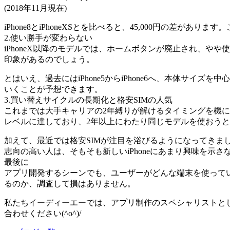
(2018年11月現在)
iPhone8とiPhoneXSとを比べると、45,000円の差がありま
2.使い勝手が変わらない
iPhoneX以降のモデルでは、ホームボタンが廃止され、や
印象があるのでしょう。
とはいえ、過去にはiPhone5からiPhone6へ、本体サイ
いくことが予想できます。
3.買い替えサイクルの長期化と格安SIMの人気
これまでは大手キャリアの2年縛りが解けるタイミングを機に、
レベルに達しており、2年以上にわたり同じモデルを使おう
加えて、最近では格安SIMが注目を浴びるようになってきまし
志向の高い人は、そもそも新しいiPhoneにあまり興味を示
最後に
アプリ開発するシーンでも、ユーザーがどんな端末を使って
るのか、調査して損はありません。
私たちイーディーエーでは、アプリ制作のスペシャリストと
合わせください(^o^)/