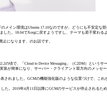
ますね。木下のメイン環境はUbuntu 17.10なのですが、どうにも不安定
ました。18.04でXorgに戻すようですし、テーマも若干変わ
が廃止になります、のお話です。
2.2の頃で、「Cloud to Device Messaging」（C2DM
GCM）が発表され、実装が簡単になり、サーバー・クライアント双方向の
ing」（FCM）が発表されました。GCMの機能強化版のような位置づ
」にしました。2019年4月11日以降にGCMのサービスが停止され