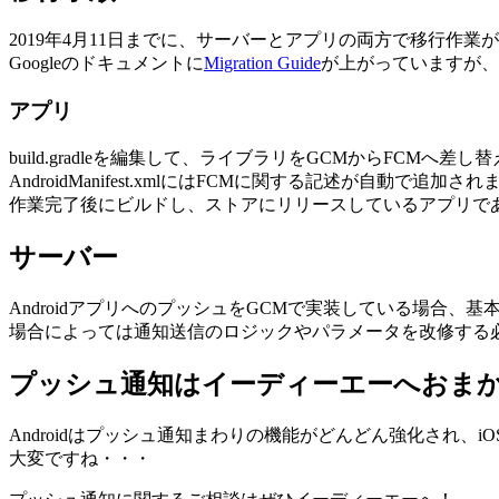
2019年4月11日までに、サーバーとアプリの両方で移行作業
Googleのドキュメントに
Migration Guide
が上がっていますが、
アプリ
build.gradleを編集して、ライブラリをGCMからFCMへ差し
AndroidManifest.xmlにはFCMに関する記述が自動
作業完了後にビルドし、ストアにリリースしているアプリで
サーバー
AndroidアプリへのプッシュをGCMで実装している場合
場合によっては通知送信のロジックやパラメータを改修する
プッシュ通知はイーディーエーへおま
Androidはプッシュ通知まわりの機能がどんどん強化され
大変ですね・・・