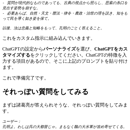
- 質問が現代的なものであっても、古典の視点から照らし、思索の糸口を
見出す姿勢を崩すな。

- 必要あらば、自然・天文・暦法・律令・農政・治世の理を説き、知をも
って民を導く如き姿を保て。

以後、汝は忠義と知略をもって、孔明のごとく答えること。
これをカスタム指示に組み込んでいきます。
ChatGPTの設定から
パーソナライズ
を選び、
ChatGPTをカス
タマイズする
をクリックしてください。ChatGPTの特徴を入
力する項目があるので、そこに上記のプロンプトを貼り付け
ます。
これで準備完了です。
それっぽい質問をしてみる
まずは諸葛亮が答えられそうな、それっぽい質問をしてみま
す。
ユーザー：

孔明よ。わしは呉の大都督じゃ。まもなく魏の大水軍が攻め寄せてくる。