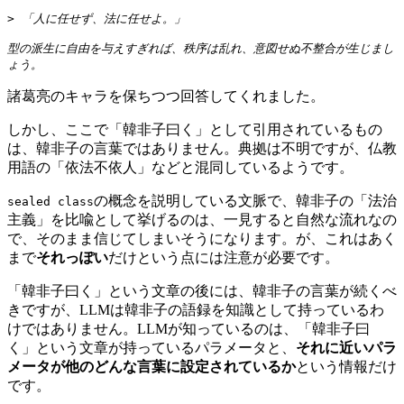
> 「人に任せず、法に任せよ。」

型の派生に自由を与えすぎれば、秩序は乱れ、意図せぬ不整合が生じまし
ょう。
諸葛亮のキャラを保ちつつ回答してくれました。
しかし、ここで「韓非子曰く」として引用されているもの
は、韓非子の言葉ではありません。典拠は不明ですが、仏教
用語の「依法不依人」などと混同しているようです。
の概念を説明している文脈で、韓非子の「法治
sealed class
主義」を比喩として挙げるのは、一見すると自然な流れなの
で、そのまま信じてしまいそうになります。が、これはあく
まで
それっぽい
だけという点には注意が必要です。
「韓非子曰く」という文章の後には、韓非子の言葉が続くべ
きですが、LLMは韓非子の語録を知識として持っているわ
けではありません。LLMが知っているのは、「韓非子曰
く」という文章が持っているパラメータと、
それに近いパラ
メータが他のどんな言葉に設定されているか
という情報だけ
です。