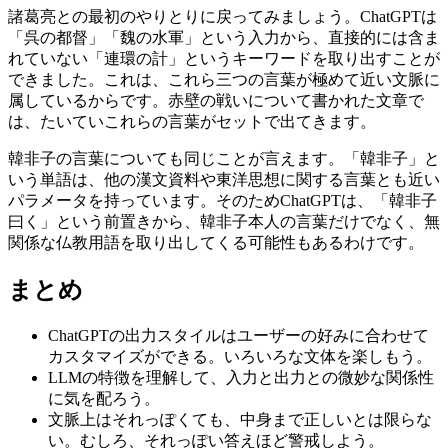
諸葛亮との最初のやりとりに戻ってみましょう。ChatGPTは
「呉の都督」「魏の水軍」という入力から、直接的には含ま
れていない「連環の計」というキーワードを取り出すことが
できました。これは、これら三つの言葉が極めて近い文脈に
属しているからです。赤壁の戦いについて書かれた文章で
は、たいていこれらの言葉がセットで出てきます。
韓非子の言葉についても同じことが言えます。「韓非子」と
いう単語は、他の漢文資料や東洋思想に関する言葉とも近い
パラメータを持っています。そのためChatGPTは、「韓非子
曰く」という前置きから、韓非子本人の言葉だけでなく、無
関係な仏教用語を取り出してくる可能性もあるわけです。
まとめ
ChatGPTの出力スタイルはユーザーの好みに合わせて
カスタマイズができる。いろいろな文体を楽しもう。
LLMの特徴を理解して、入力と出力との微妙な関係性
に気を配ろう。
文脈上はそれっぽくても、中身まで正しいとは限らな
い。むしろ、それっぽい答えほど警戒しよう。