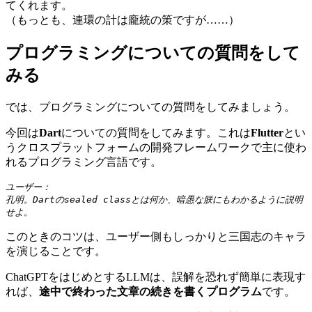
てくれます。
（もっとも、連環の計は龐統の策ですが……）
プログラミングについての質問をして
みる
では、プログラミングについての質問をしてみましょう。
今回は
Dart
についての質問をしてみます。これは
Flutter
とい
うクロスプラットフォームの開発フレームワークで主に使わ
れるプログラミング言語です。
ユーザー：

孔明。Dartのsealed classとは何か、暗愚な朕にもわかるように説明
せよ。
このときのコツは、ユーザー側もしっかりと三国志のキャラ
を演じることです。
ChatGPTをはじめとするLLMは、誤解を恐れず簡単に表現す
れば、
途中で終わった文章の続きを書くプログラム
です。