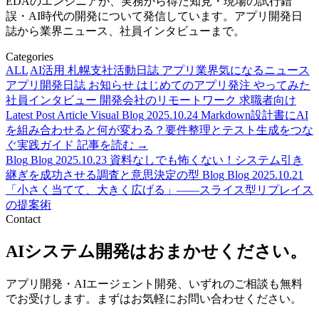
EDAのエンジニアが、実務から得た知見・現場の試行錯
誤・AI時代の開発について発信しています。アプリ開発日
誌から業界ニュース、社員インタビューまで。
Categories
ALL
AI活用
札幌支社活動日誌
アプリ業界気になるニュース
アプリ開発日誌
お知らせ
はじめてのアプリ発注
やってみた
社員インタビュー
開発会社のリモートワーク
求職者向け
Latest Post
Article Visual
Blog
2025.10.24
Markdown設計書にAI
を組み合わせると何が変わる？要件整理とテスト生成をつな
ぐ実践ガイド
記事を読む →
Blog
Blog
2025.10.23
資料なしでも怖くない！システム引き
継ぎを成功させる調査と意思決定の型
Blog
Blog
2025.10.21
「小さく当てて、大きく広げる」――スライス型リプレイス
の提案術
Contact
AIシステム開発はおまかせください。
アプリ開発・AIエージェント開発、いずれのご相談も無料
でお受けします。まずはお気軽にお問い合わせください。